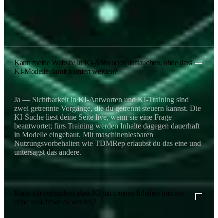
EU ist gesetzt, die freiwillige Befolgung durch alle Anbieter ist es
noch nicht.
Häufig gestellte Fragen.
Kann meine Website in KI-Antworten auftauchen, ohne dass
KI-Modelle damit trainiert werden?
Ja — Sichtbarkeit in KI-Antworten und KI-Training sind
zwei getrennte Vorgänge, die du getrennt steuern kannst. Die
KI-Suche liest deine Seite live, wenn sie eine Frage
beantwortet; fürs Training werden Inhalte dagegen dauerhaft
in Modelle eingebaut. Mit maschinenlesbaren
Nutzungsvorbehalten wie TDMRep erlaubst du das eine und
untersagst das andere.
Kann ich verhindern, dass KI mit meinen Inhalten trainiert —
ohne unsichtbar zu werden?