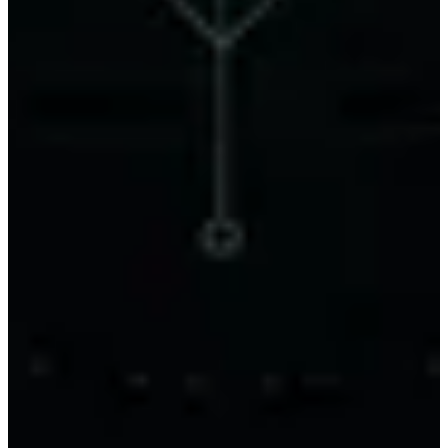
2,3× mehr KI-Zitate: was granulare
Struktur bringt
Granulare, zielgruppenspezifische Seiten werden 2,3-
mal häufiger von KI zitiert als generische. Was eine
aktuelle Analyse zeigt — und wie du deine Struktur
danach ausrichtest.
Reifegrad-Check: Auf welcher KI-
Sichtbarkeits-Stufe steht dein Betrieb?
Vier Stufen zeigen dir in wenigen Minuten, wie KI-
sichtbar dein Betrieb heute wirklich ist — von "für
KI unsichtbar" bis "aktiv empfohlen". Ein ehrliches
Orientierungsraster, kein Wissenschaftstest.
Wenn jede Sekunde Ladezeit zählt: ein