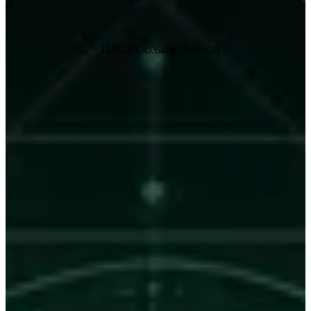
Brandmauer: „Sichtbar in der KI-Suche und für Empfehlungen: ja.
Massenhaftes Modelltraining mit meinen Daten: nein."
Genau das leistet das
TDM Reservation Protocol
(
TDMRep
)
der
W3C Community Group. Seine Schlagkraft bezieht es direkt aus
europäischem Recht:
Artikel 4 der EU-Urheberrechtsrichtlinie (CDSM-Richtlinie
2019/790)
erlaubt Text and Data Mining für kommerzielle
Zwecke grundsätzlich — es sei denn, die Rechteinhaber
haben sich das mit
maschinenlesbaren Mitteln
ausdrücklich
vorbehalten.
Der
EU AI Act (Verordnung 2024/1689)
verpflichtet in
Artikel 53
die Anbieter großer KI-Modelle, diese
maschinenlesbaren Rechtevorbehalte zu respektieren —
unabhängig davon, in welchem Land das Training stattfindet.
Dein Opt-out ist damit nicht nur eine Bitte, sondern ein rechtlich
verankertes Signal.
Wie es funktioniert
TDMRep arbeitet mit zwei einfachen Angaben: