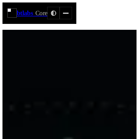
btlabs
Core
Sichtbar für KI, geschützt vor Training:
Datenhoheit mit TDMRep und dem EU AI Act
btlabs Core
· 23.07.2026
Es gibt einen unbequemen Nebeneffekt, wenn du deine Website
perfekt KI-lesbar machst: Genau die saubere Struktur, die dich in
KI-Antworten sichtbar macht, macht dich auch zum idealen Ziel für
Daten-Scraper, die im großen Stil KI-Modelle trainieren. Damit stellt
sich eine Grundsatzfrage, die jeder Betrieb beantworten muss: Soll
dein hart erarbeitetes Fachwissen kostenlos im Trainingsmaterial
globaler Tech-Konzerne landen?
Die gute Nachricht: Du musst dich nicht zwischen Sichtbarkeit und
Datenhoheit entscheiden. Du kannst beides haben — wenn du die
richtigen Werkzeuge nutzt.
robots.txt reicht nicht