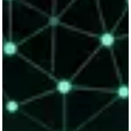
Trainingsvorbehalte erzeugt — auf deinem eigenen EU-Server, mit
voller Datenhoheit
.
Ehrliche Einordnung: Diese Standards sind jung, und noch
respektiert sie nicht jeder KI-Anbieter freiwillig. Aber sie sind in der
EU rechtlich unterlegt, die Implementierung kostet wenig, und der
Schutz deines geistigen Eigentums ist die Mühe allemal wert. Du
kaufst das Haus, du mietest es nicht — das gilt auch für deine
Daten.
Quellen & Standards
W3C TDM Reservation Protocol (TDMRep)
— W3C
Community Group, Final Report 2024.
w3.org
Richtlinie (EU) 2019/790 (CDSM), Artikel 4
— Text and
Data Mining.
eur-lex.europa.eu
Verordnung (EU) 2024/1689 (KI-Verordnung / AI Act),
Artikel 53
— Pflichten für GPAI-Anbieter.
artificialintelligenceact.eu
We Analyzed 137K Sites: 97% of
llms.txt
Files Never Get
Read
— Ahrefs, 2026.
ahrefs.com
Hinweis: TDMRep, der EU AI Act und verwandte Standards sind
ein junges, sich entwickelndes Feld. Die rechtliche Grundlage in der