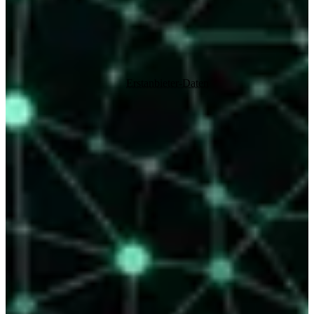
Das ist der praktische Kern der Datenhoheit: am KI-Web
teilnehmen, ohne dein wertvollstes Kapital zu verschenken.
Warum das für deinen Betrieb zählt
Es zählt, weil deine echten
Erstanbieter-Daten
, dein lokales
Expertenwissen und deine konkreten Fallbeispiele — das, was KI
nicht erfinden kann — genau der Wert sind, den du schützen und
gezielt ausspielen solltest, statt ihn ins Training zu verschenken. In
einer Welt, in der KI generischen Text endlos erzeugt, sinkt der Wert
von Standard-Inhalten gegen null. Was bleibt wertvoll? Genau das,
was eine KI nicht erfinden kann: deine echten Erstanbieter-Daten,
dein lokales Expertenwissen, deine konkreten Fallbeispiele. Das ist
dein
Burggraben
— und den verschenkt man nicht ins
Trainingsmaterial, man schützt ihn und spielt ihn gezielt aus.
Für einen spezialisierten Betrieb in Südtirol ist das eine echte
Chance: Dein konkretes Wissen über deine Region, deine Kunden,
deine Nische ist exakt das Rohmaterial, das KI-Suchen brauchen —
und das du zu deinen Bedingungen bereitstellen solltest.
Genau dieses Gleichgewicht baut
btlabs Core
von Haus aus ein:
Aus einer zentralen Datenbasis werden parallel die sichtbare
Website, die maschinenlesbaren Daten
und
die rechtlich bindenden