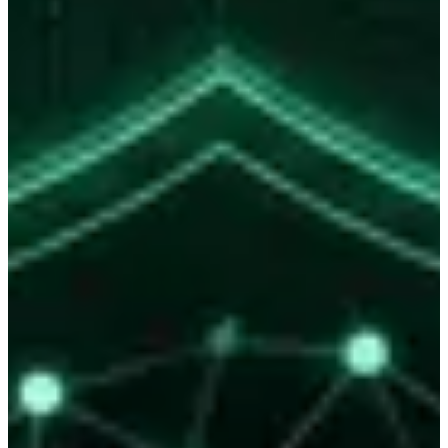
— ein Ja/Nein-Wert, der erklärt, ob du dir
tdm-reservation
die Rechte für KI-Training vorbehältst.
— ein Verweis auf maschinenlesbare
tdm-policy
Bedingungen (etwa: Nutzung nur nach Zustimmung oder
gegen Vergütung).
Implementieren lässt sich das auf drei Wegen, die den regulären KI-
Such-Verkehr
nicht
unterbrechen:
Zentral:
eine Datei unter
mit
/.well-known/tdmrep.json
seitenweiten Regeln.
Dynamisch:
die Werte direkt im HTTP-Header der Server-
Antwort.
Granular:
als Meta-Tag im HTML einzelner Seiten, etwa um
einen bestimmten Fachartikel gezielt zu schützen.
Der entscheidende Punkt
Die W3C-Arbeitsgruppe stellt ausdrücklich klar: Klassische Such-
und Auffindbarkeitsfunktionen — explizit auch in KI-
Suchmaschinen — fallen
nicht
unter den Trainings-Opt-out. Du
entkoppelst damit zwei Dinge, die
zusammenwirft:
robots.txt
Entdeckung
(du bleibst sichtbar) und
Extraktion
(dein Wissen fließt
nicht ins Modelltraining).