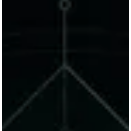
robots.txt reicht nicht, weil sie zum einen ein stumpfes Werkzeug ist,
das du ständig pflegen müsstest, und zum anderen einen KI-Bot auf
Netzwerkebene komplett aussperrt – nicht nur vom Training,
sondern auch von der Echtzeit-Antwort auf aktuelle
Kundenanfragen. Der naheliegende Reflex ist trotzdem, KI-Bots
über die
auszusperren.
robots.txt
Erstens ist es ein stumpfes Werkzeug: Du müsstest hunderte ständig
wechselnde Bot-Namen — GPTBot, ClaudeBot, PerplexityBot und
ihre Nachfolger — manuell pflegen. Ein aussichtsloses Rennen.
Zweitens, und schwerwiegender: Wer einen KI-Bot über die
blockiert, sperrt ihn auf Netzwerkebene komplett aus.
robots.txt
Das verhindert nicht nur das Einsammeln von Trainingsdaten,
sondern auch den Echtzeit-Abruf, mit dem die KI eine aktuelle
Kundenanfrage beantwortet. Das Ergebnis ist die komplette
Unsichtbarkeit im maschinellen Kanal — du wirfst die Sichtbarkeit
weg, um das Training zu verhindern. Das ist kein Schutz, das ist
Selbstausschluss.
Die saubere Trennung: Discovery ja,
Training nein
Was du brauchst, ist eine granulare Steuerung statt einer