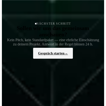
NÄCHSTER SCHRITT
Sollen wir uns das gemeinsam
anschauen?
Kein Pitch, kein Standardpaket — eine ehrliche Einschätzung
zu deinem Projekt. Antwort in der Regel binnen 24 h.
Gespräch starten
→
Das könnte dich auch interessieren