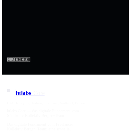
Praxisblick auf Performance & KI-Bots
Eine langsame Website verliert nicht nur menschliche
Besucher — auch KI-Crawler mit begrenztem
Zeitbudget brechen ab und sehen nur einen Bruchteil
des Inhalts. Ein Praxisblick auf ein Vorher-Nachher
zeigt die Lösung.
btlabs
Core
DACH-Region, Italien, Trentino, Südtirol, Bozen
btlabs Core — das digitale Fundament vom
Südtiroler Kollektiv Berger+Team.
Das digitale Fundament vom Freelancer
Kollektiv Berger+Team: eine schnelle,